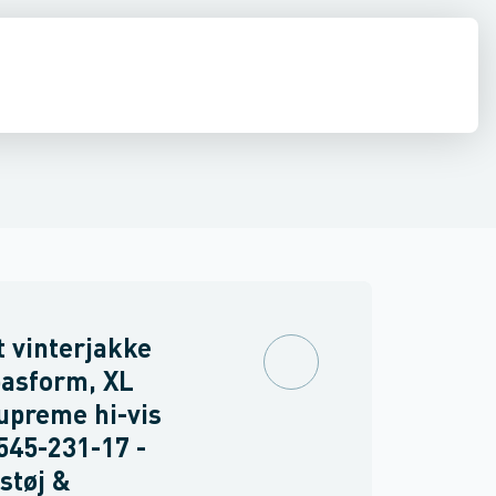
drens
ning
Dame jakker
Asbest
 vinterjakke
asform, XL
upreme hi-vis
545-231-17 -
støj &