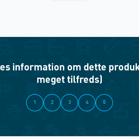
es information om dette produkt? 
meget tilfreds)
1
2
3
4
5