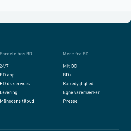
Fordele hos BD
Mere fra BD
24/7
Mit BD
BD app
BD+
BD.dk services
Bæredygtighed
Levering
Egne varemærker
Månedens tilbud
Presse