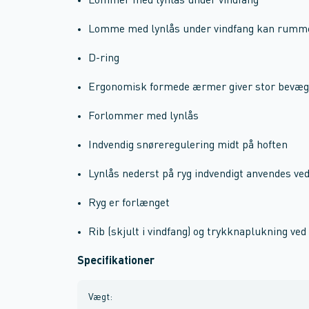
Lommer med lynlås under vindfang
Lomme med lynlås under vindfang kan rumme
D-ring
Ergonomisk formede ærmer giver stor bevæg
Forlommer med lynlås
Indvendig snøreregulering midt på hoften
Lynlås nederst på ryg indvendigt anvendes ve
Ryg er forlænget
Rib (skjult i vindfang) og trykknaplukning ved
Specifikationer
Vægt
: