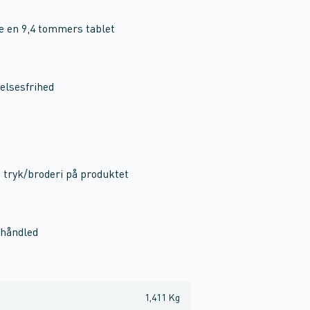
 en 9,4 tommers tablet
elsesfrihed
d tryk/broderi på produktet
 håndled
1,411 Kg