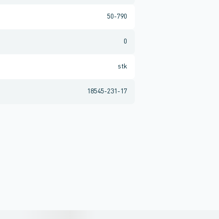
50-790
0
stk
18545-231-17