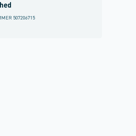
rhed
MMER
507206715