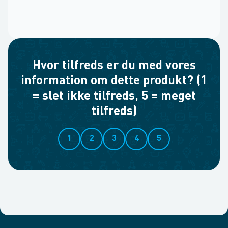
Hvor tilfreds er du med vores
information om dette produkt? (1
= slet ikke tilfreds, 5 = meget
tilfreds)
1
2
3
4
5