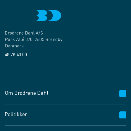
Brødrene Dahl A/S
Park Allé 370, 2605 Brøndby
Danmark
48 78 40 00
Facebook
LinkedIn
Om Brødrene Dahl
Kundeservice
Politikker
Vagttelefon 30 10 89 89
Spørgsmål og svar
Salgs- og leveringsbetingelser