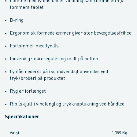
Lomme med lynlås under vindfang kan rumme en 9,4
tommers tablet
D-ring
Ergonomisk formede ærmer giver stor bevægelsesfrihed
Forlommer med lynlås
Indvendig snøreregulering midt på hoften
Lynlås nederst på ryg indvendigt anvendes ved
tryk/broderi på produktet
Ryg er forlænget
Rib (skjult i vindfang) og trykknaplukning ved håndled
Specifikationer
Vægt
:
1,359 Kg