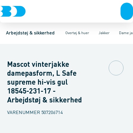
Trøjer & t-shirts
Jakker
Fleece & Fiberpelsjakker
Kedeldragter & Overalls
Bukser
Overtøj & huer
Softshelljakker
Regntøj
Undertøj & sokker
Veste
Uforede jakker
Huer & Tilbehør
Fored
Sko
Arbejdstøj & sikkerhed
Overtøj & huer
Jakker
Dame ja
Mascot vinterjakke
damepasform, L Safe
supreme hi-vis gul
18545-231-17 -
Arbejdstøj & sikkerhed
VARENUMMER
507206714