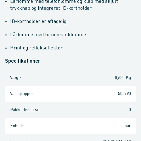
Lårlomme med telefonlomme og klap med skjult
trykknap og integreret ID-kortholder
ID-kortholder er aftagelig
Lårlomme med tommestoklomme
Print og reflekseffekter
Specifikationer
Vægt
:
0,630 Kg
Varegruppe
:
50-790
Pakkestørrelse
:
0
Enhed
:
par