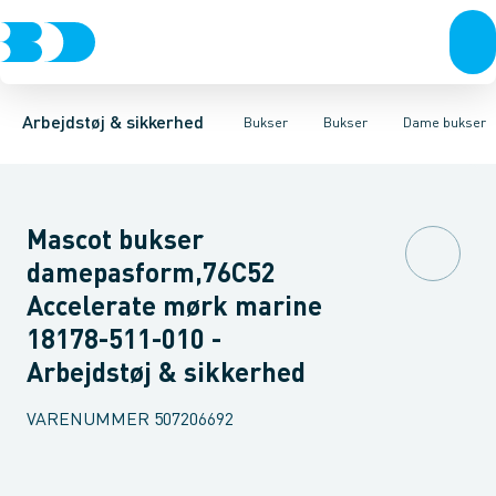
Trøjer & t-shirts
Bukser
Bukser med hængelommer
Knickers & Shorts
Bukser
Overtøj & huer
Overalls
Bukser med lårlommer
Kedeldragter
Undertøj & sokker
Knæskånere
Termobuk
Sko
B
Arbejdstøj & sikkerhed
Bukser
Bukser
Dame bukser
Mascot bukser
damepasform,76C52
Accelerate mørk marine
18178-511-010 -
Arbejdstøj & sikkerhed
VARENUMMER
507206692