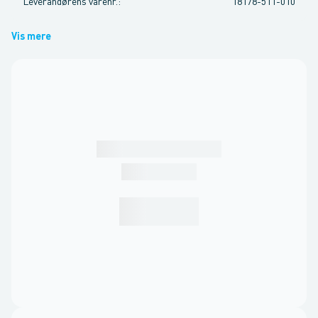
Leverandørens varenr.
:
18178-511-010
Vis mere