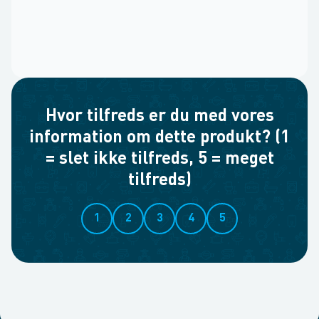
Hvor tilfreds er du med vores
information om dette produkt? (1
= slet ikke tilfreds, 5 = meget
tilfreds)
1
2
3
4
5