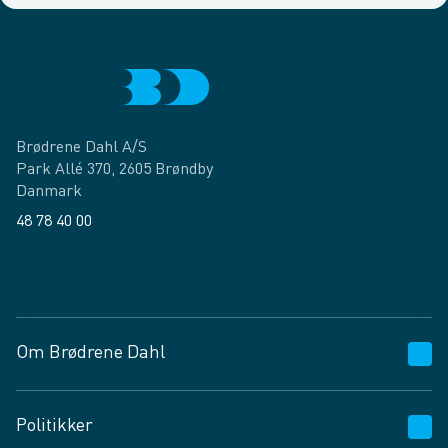
Brødrene Dahl A/S
Park Allé 370, 2605 Brøndby
Danmark
48 78 40 00
Facebook
LinkedIn
Om Brødrene Dahl
Kundeservice
Politikker
Vagttelefon 30 10 89 89