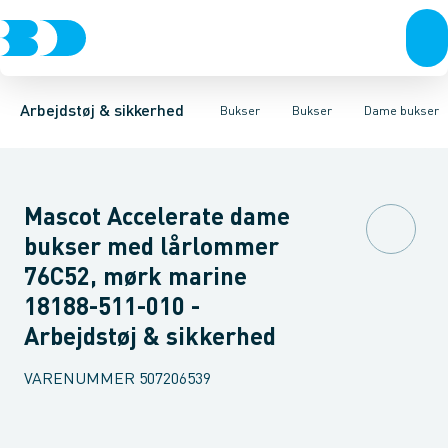
Trøjer & t-shirts
Bukser
Bukser med hængelommer
Knickers & Shorts
Bukser
Overtøj & huer
Overalls
Bukser med lårlommer
Kedeldragter
Undertøj & sokker
Knæskånere
Termobuk
Sko
B
Arbejdstøj & sikkerhed
Bukser
Bukser
Dame bukser
Mascot Accelerate dame
bukser med lårlommer
76C52, mørk marine
18188-511-010 -
Arbejdstøj & sikkerhed
VARENUMMER
507206539