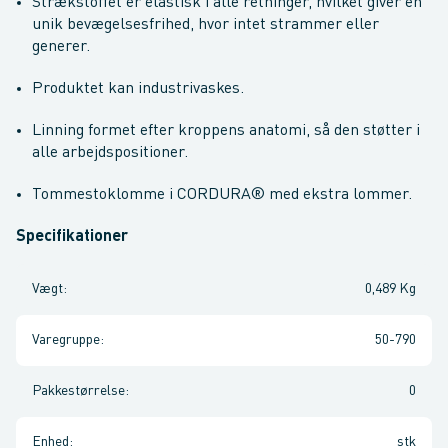
Strækstoffet er elastisk i alle retninger, hvilket giver en
unik bevægelsesfrihed, hvor intet strammer eller
generer.
Produktet kan industrivaskes.
Linning formet efter kroppens anatomi, så den støtter i
alle arbejdspositioner.
Tommestoklomme i CORDURA® med ekstra lommer.
Specifikationer
Vægt
:
0,489 Kg
Varegruppe
:
50-790
Pakkestørrelse
:
0
Enhed
:
stk