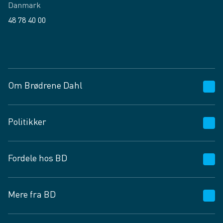
Danmark
48 78 40 00
Facebook
LinkedIn
Om Brødrene Dahl
Kundeservice
Politikker
Vagttelefon 30 10 89 89
Spørgsmål og svar
Salgs- og leveringsbetingelser
Fordele hos BD
Job og karriere
Privatlivspolitik
Fødevarekontrolrapport
Cookies
24/7
Mere fra BD
Vilkår og betingelser
BD app
BD.dk services
Mit BD