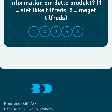
information om dette produkt? (1
= slet ikke tilfreds, 5 = meget
tilfreds)
1
2
3
4
5
Brødrene Dahl A/S
Park Allé 370, 2605 Brøndby