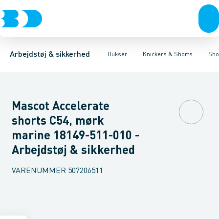
Trøjer & t-shirts
Bukser
Knickers med hængelommer
Knickers & Shorts
Bukser
Overtøj & huer
Overalls
Knickers med lårlommer
Kedeldragter
Undertøj & sokker
Knæskånere
Sikker
Sko
B
Arbejdstøj & sikkerhed
Bukser
Knickers & Shorts
Sho
Mascot Accelerate
shorts C54, mørk
marine 18149-511-010 -
Arbejdstøj & sikkerhed
VARENUMMER
507206511