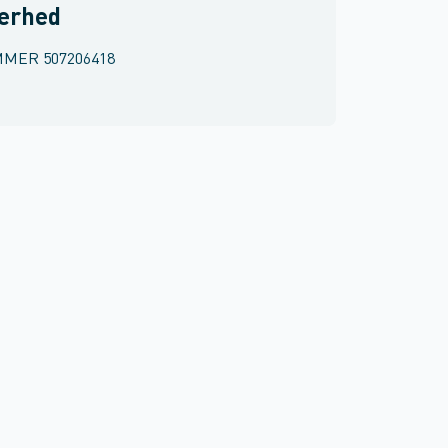
kerhed
MMER
507206418