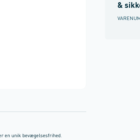
& sik
VARENU
er en unik bevægelsesfrihed.