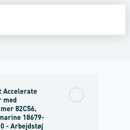
drens
Asbest
 Accelerate
r med
mmer 82C56,
marine 18679-
0 - Arbejdstøj