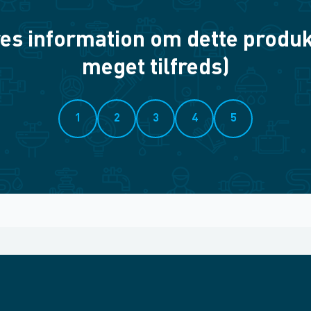
es information om dette produkt? 
meget tilfreds)
1
2
3
4
5