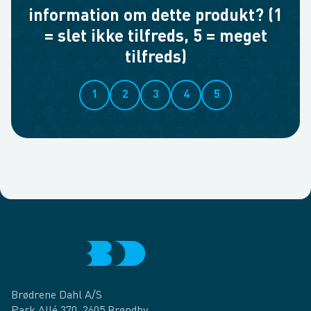
information om dette produkt? (1
= slet ikke tilfreds, 5 = meget
tilfreds)
1
2
3
4
5
Brødrene Dahl A/S