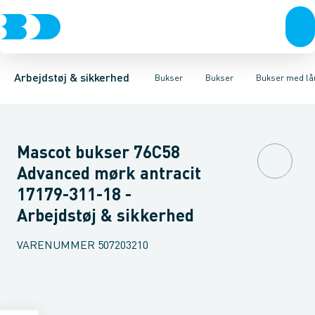
Trøjer & t-shirts
Bukser
Bukser med hængelommer
Knickers & Shorts
Bukser
Overtøj & huer
Overalls
Bukser med lårlommer
Kedeldragter
Undertøj & sokker
Knæskånere
Termobuk
Sko
B
Arbejdstøj & sikkerhed
Bukser
Bukser
Bukser med l
Mascot bukser 76C58
Advanced mørk antracit
17179-311-18 -
Arbejdstøj & sikkerhed
VARENUMMER
507203210