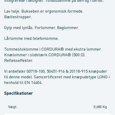
integrerede i designet. Tonålssømme på ben og i skridt.
Lav talje. Bukseben er ergonomisk formede.
Bæltestropper.
Gylp med lynlås. Forlommer. Baglommer.
Lårlomme med telefonlomme.
Tommestoklomme i CORDURA® med ekstra lommer.
Knælommer i slidstærk CORDURA® (500 D).
Reflekseffekter.
Vi anbefaler 00718-100, 50451-916 & 20118-915 knæpuder
til denne model. Samcertificeret med knæpudetype LONG i
henhold til EN 14404.
Specifikationer
Vægt
:
0,680 Kg