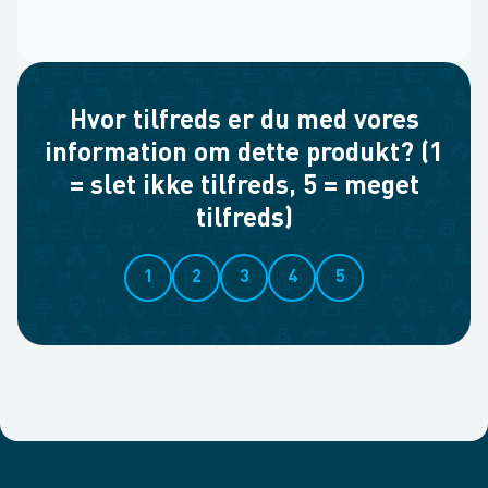
Hvor tilfreds er du med vores
information om dette produkt? (1
= slet ikke tilfreds, 5 = meget
tilfreds)
1
2
3
4
5