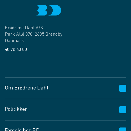
Brødrene Dahl A/S
Park Allé 370, 2605 Brøndby
Danmark
48 78 40 00
Facebook
LinkedIn
Om Brødrene Dahl
Kundeservice
Politikker
Vagttelefon 30 10 89 89
Spørgsmål og svar
Salgs- og leveringsbetingelser
Fordele hos BD