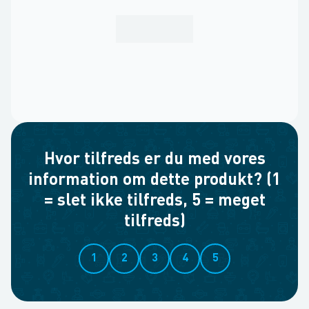
Hvor tilfreds er du med vores
information om dette produkt? (1
= slet ikke tilfreds, 5 = meget
tilfreds)
1
2
3
4
5