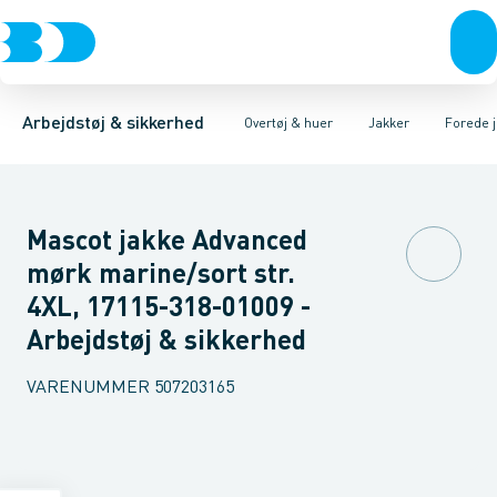
Trøjer & t-shirts
Jakker
Fleece & Fiberpelsjakker
Kedeldragter & Overalls
Bukser
Overtøj & huer
Softshelljakker
Regntøj
Undertøj & sokker
Veste
Uforede jakker
Huer & Tilbehør
Fored
Sko
Arbejdstøj & sikkerhed
Overtøj & huer
Jakker
Forede 
Mascot jakke Advanced
mørk marine/sort str.
4XL, 17115-318-01009 -
Arbejdstøj & sikkerhed
VARENUMMER
507203165