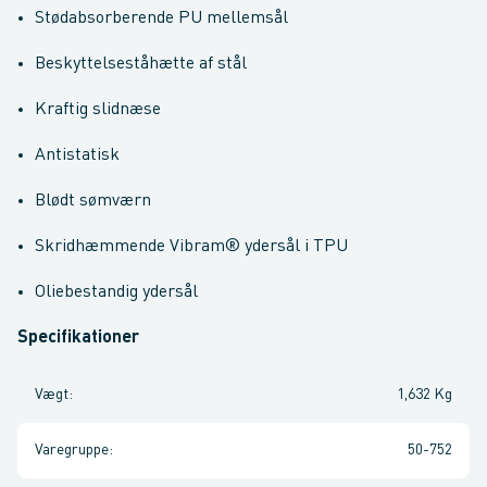
Stødabsorberende PU mellemsål
Beskyttelseståhætte af stål
Kraftig slidnæse
Antistatisk
Blødt sømværn
Skridhæmmende Vibram® ydersål i TPU
Oliebestandig ydersål
Specifikationer
Vægt
:
1,632 Kg
Varegruppe
:
50-752