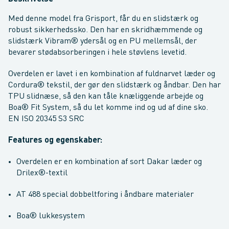
Med denne model fra Grisport, får du en slidstærk og
robust sikkerhedssko. Den har en skridhæmmende og
slidstærk Vibram® ydersål og en PU mellemsål, der
bevarer stødabsorberingen i hele støvlens levetid.
Overdelen er lavet i en kombination af fuldnarvet læder og
Cordura® tekstil, der gør den slidstærk og åndbar. Den har
TPU slidnæse, så den kan tåle knæliggende arbejde og
Boa® Fit System, så du let komme ind og ud af dine sko.
EN ISO 20345 S3 SRC
Features og egenskaber:
Overdelen er en kombination af sort Dakar læder og
Drilex®-textil
AT 488 special dobbeltforing i åndbare materialer
Boa® lukkesystem