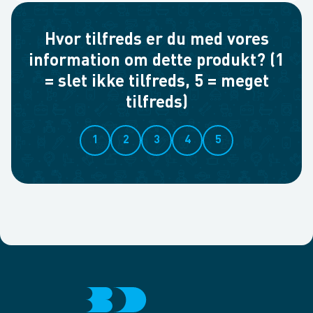
Hvor tilfreds er du med vores
information om dette produkt? (1
= slet ikke tilfreds, 5 = meget
tilfreds)
1
2
3
4
5