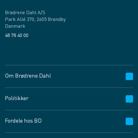
Brødrene Dahl A/S
Park Allé 370, 2605 Brøndby
Danmark
48 78 40 00
Facebook
LinkedIn
Om Brødrene Dahl
Kundeservice
Politikker
Vagttelefon 30 10 89 89
Spørgsmål og svar
Salgs- og leveringsbetingelser
Fordele hos BD
Job og karriere
Privatlivspolitik
Fødevarekontrolrapport
Cookies
24/7