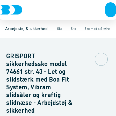
Trøjer & t-shirts
Sko
Sko med stålwire
Sandaler
Træsko
Bukser
Snøresko
Støvler
Overtøj & huer
Sko med velcro
Sokker
Såler
Undertøj & sokker
Tilbehør & Pleje
Sko
Arbejdstøj & sikkerhed
Sko
Sko
Sko med stålwire
GRISPORT
sikkerhedssko model
74661 str. 43 - Let og
slidstærk med Boa Fit
System, Vibram
slidsåler og kraftig
slidnæse - Arbejdstøj &
sikkerhed