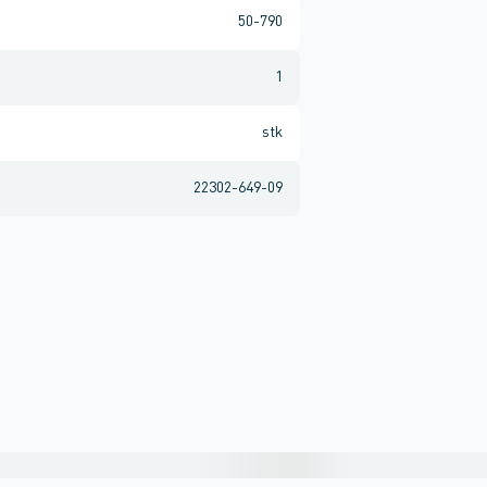
50-790
1
stk
22302-649-09