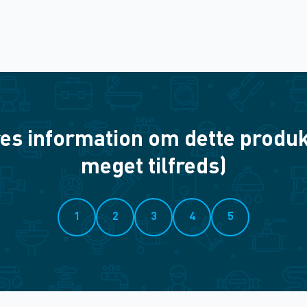
es information om dette produkt? 
meget tilfreds)
1
2
3
4
5