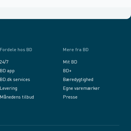
Fordele hos BD
Mere fra BD
24/7
Mit BD
BD app
BD+
BD.dk services
Bæredygtighed
Levering
Egne varemærker
Månedens tilbud
Presse