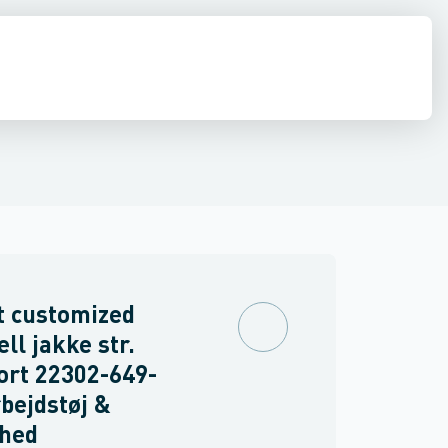
drens
ning
Dame jakker
Asbest
t customized
ell jakke str.
ort 22302-649-
rbejdstøj &
rhed