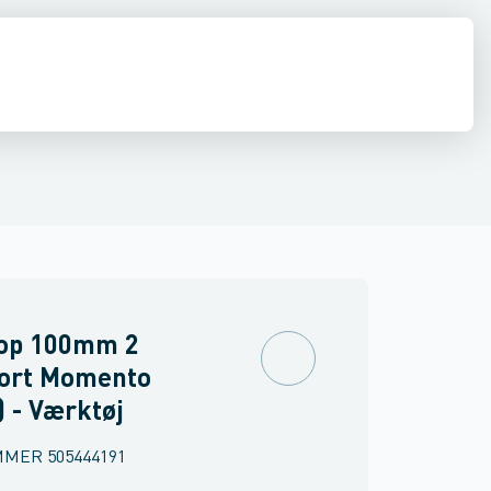
stilladser & hegn
Nivellerings- & måleinstrumenter
Svejsning
Luft
top 100mm 2
kort Momento
) - Værktøj
MMER
505444191