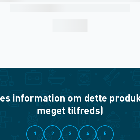
es information om dette produkt? 
meget tilfreds)
1
2
3
4
5