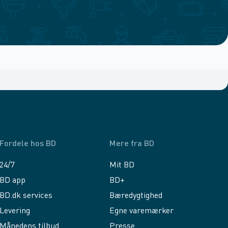
Fordele hos BD
Mere fra BD
24/7
Mit BD
BD app
BD+
BD.dk services
Bæredygtighed
Levering
Egne varemærker
Månedens tilbud
Presse