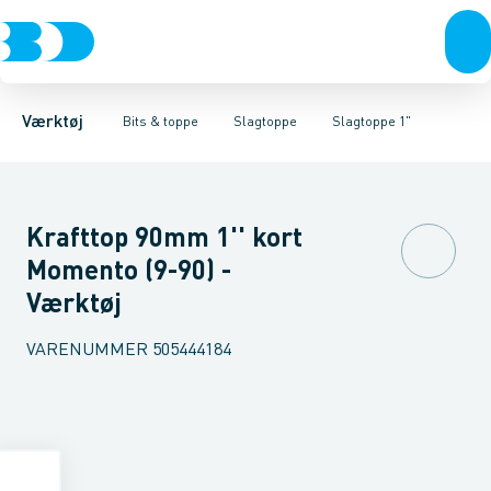
Akku- & elværktøj
Bits
Slagtoppe 1/2"
Holdere & overgange
Slagtoppe 3/8"
Håndværktøj
Skruetrækkere
Slagtoppe 3/4"
Rørværktøj
Topnøglesæt, toppe 
Bits & toppe
Slagtoppe 1"
Bor &
Slag
Værktøj
Bits & toppe
Slagtoppe
Slagtoppe 1"
Krafttop 90mm 1'' kort
Momento (9-90) -
Værktøj
VARENUMMER
505444184