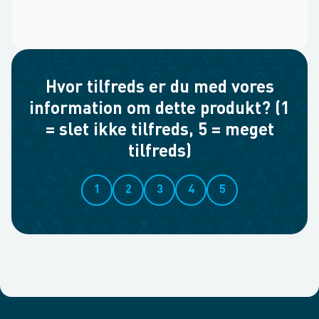
Hvor tilfreds er du med vores
information om dette produkt? (1
= slet ikke tilfreds, 5 = meget
tilfreds)
1
2
3
4
5