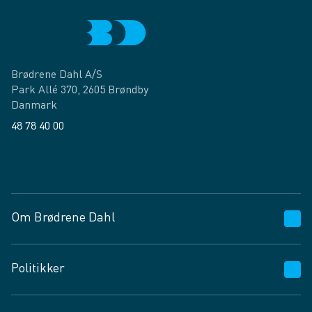
Brødrene Dahl A/S
Park Allé 370, 2605 Brøndby
Danmark
48 78 40 00
Facebook
LinkedIn
Om Brødrene Dahl
Kundeservice
Politikker
Vagttelefon 30 10 89 89
Spørgsmål og svar
Salgs- og leveringsbetingelser