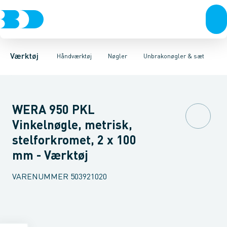
Akku- & elværktøj
Tænger
Gaffelnøgler
Nøgler
Ringgaffel nøgler
Skruetrækkere & unbrakonøgler
Håndværktøj
Lednøgler
Rørværktøj
Ringnøgler
Bits & toppe
Mejsler mm.
Ringskrald
Bor &
Værktøj
Håndværktøj
Nøgler
Unbrakonøgler & sæt
WERA 950 PKL
Vinkelnøgle, metrisk,
stelforkromet, 2 x 100
mm - Værktøj
VARENUMMER
503921020