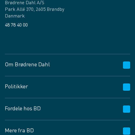
Brødrene Dahl A/S
Park Allé 370, 2605 Brøndby
Danmark
48 78 40 00
Facebook
LinkedIn
Om Brødrene Dahl
Kundeservice
Politikker
Vagttelefon 30 10 89 89
Spørgsmål og svar
Salgs- og leveringsbetingelser
Fordele hos BD
Job og karriere
Privatlivspolitik
Fødevarekontrolrapport
Cookies
24/7
Mere fra BD
Vilkår og betingelser
BD app