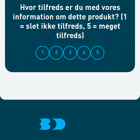
Hvor tilfreds er du med vores
information om dette produkt? (1
= slet ikke tilfreds, 5 = meget
tilfreds)
1
2
3
4
5