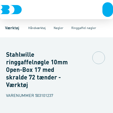
Akku- & elværktøj
Tænger
Gaffelnøgler
Nøgler
Ringgaffel nøgler
Skruetrækkere & unbrakonøgler
Håndværktøj
Lednøgler
Rørværktøj
Ringnøgler
Bits & toppe
Mejsler mm.
Ringskrald
Bor &
Værktøj
Håndværktøj
Nøgler
Ringgaffel nøgler
Stahlwille
ringgaffelnøgle 10mm
Open-Box 17 med
skralde 72 tænder -
Værktøj
VARENUMMER
503101237