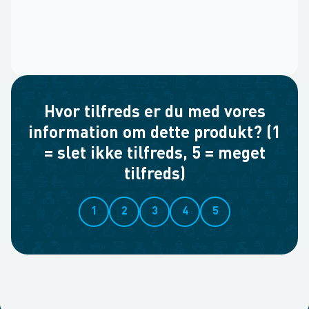
Hvor tilfreds er du med vores
information om dette produkt? (1
= slet ikke tilfreds, 5 = meget
tilfreds)
1
2
3
4
5