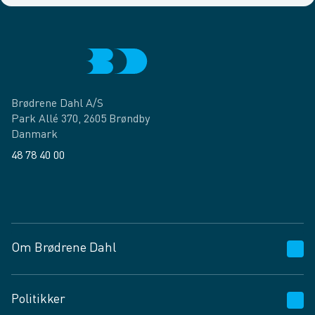
Brødrene Dahl A/S
Park Allé 370, 2605 Brøndby
Danmark
48 78 40 00
Facebook
LinkedIn
Om Brødrene Dahl
Kundeservice
Politikker
Vagttelefon 30 10 89 89