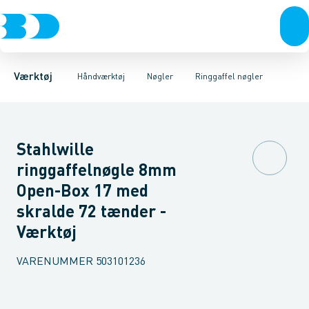
Akku- & elværktøj
Tænger
Gaffelnøgler
Nøgler
Ringgaffel nøgler
Skruetrækkere & unbrakonøgler
Håndværktøj
Lednøgler
Rørværktøj
Ringnøgler
Bits & toppe
Mejsler mm.
Ringskrald
Bor &
Værktøj
Håndværktøj
Nøgler
Ringgaffel nøgler
Stahlwille
ringgaffelnøgle 8mm
Open-Box 17 med
skralde 72 tænder -
Værktøj
VARENUMMER
503101236