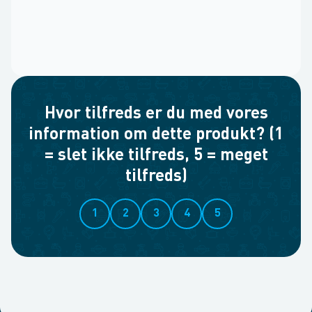
Hvor tilfreds er du med vores
information om dette produkt? (1
= slet ikke tilfreds, 5 = meget
tilfreds)
1
2
3
4
5