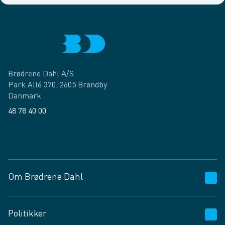
Brødrene Dahl A/S
Park Allé 370, 2605 Brøndby
Danmark
48 78 40 00
Facebook
LinkedIn
Om Brødrene Dahl
Kundeservice
Politikker
Vagttelefon 30 10 89 89