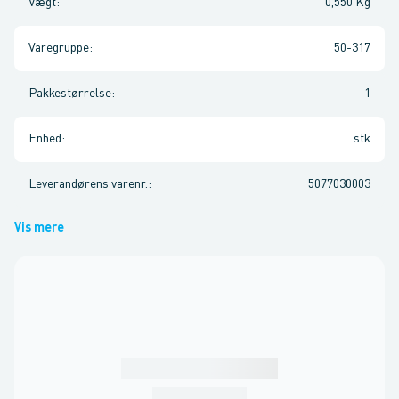
Vægt
:
0,550 Kg
Varegruppe
:
50-317
Pakkestørrelse
:
1
Enhed
:
stk
Leverandørens varenr.
:
5077030003
Vis mere