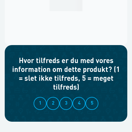
Hvor tilfreds er du med vores
information om dette produkt? (1
= slet ikke tilfreds, 5 = meget
tilfreds)
1
2
3
4
5