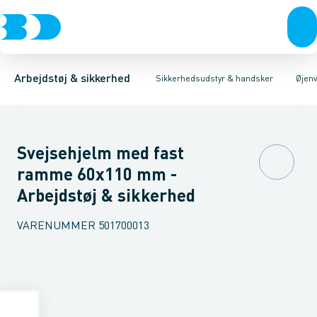
Trøjer & t-shirts
Hovedværn
Svejsehjelme
Øjenværn
Svejseglas
Bukser
Høreværn
Visirer & Skærme
Overtøj & huer
Åndedrætsværn
Undertøj & sokker
Sikkerheds briller
Førstehjælps 
Sko
S
Arbejdstøj & sikkerhed
Sikkerhedsudstyr & handsker
Øjen
Svejsehjelm med fast
ramme 60x110 mm -
Arbejdstøj & sikkerhed
VARENUMMER
501700013