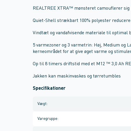
REALTREE XTRA™ mønsteret camouflerer sig pe
Quiet-Shell strækbart 100% polyester reducerer
Vindtæt og vandafvisende materiale til optimal 
5 varmezoner og 3 varmetrin: Høj, Medium og Lav
kerneområdet for at give øget varme og stimuler
Op til 8 timers driftstid med et M12 ™ 3,0 Ah 
Jakken kan maskinvaskes og tørretumbles
Specifikationer
Vægt
:
Varegruppe
: