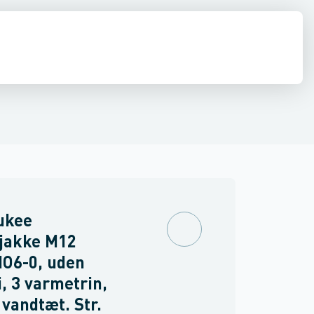
drens
ning
Dame jakker
Asbest
ukee
jakke M12
O6-0, uden
i, 3 varmetrin,
 vandtæt. Str.