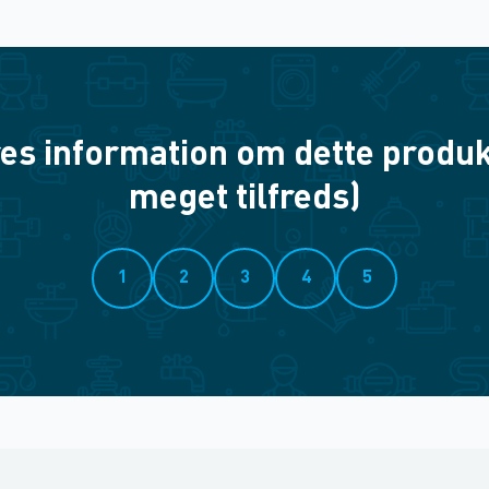
es information om dette produkt? 
meget tilfreds)
1
2
3
4
5