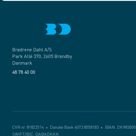
Brødrene Dahl A/S
Park Allé 370, 2605 Brøndby
Danmark
48 78 40 00
Facebook
LinkedIn
CVR nr. 81822514
Danske Bank 4073 8558183
IBAN: DK983000
SWIFT/BIC: DABADKKK