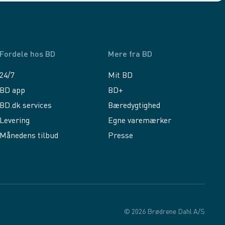
Fordele hos BD
Mere fra BD
24/7
Mit BD
BD app
BD+
BD.dk services
Bæredygtighed
Levering
Egne varemærker
Månedens tilbud
Presse
© 2026 Brødrene Dahl A/S