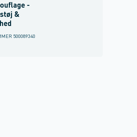
ouflage -
støj &
rhed
MMER
500089340