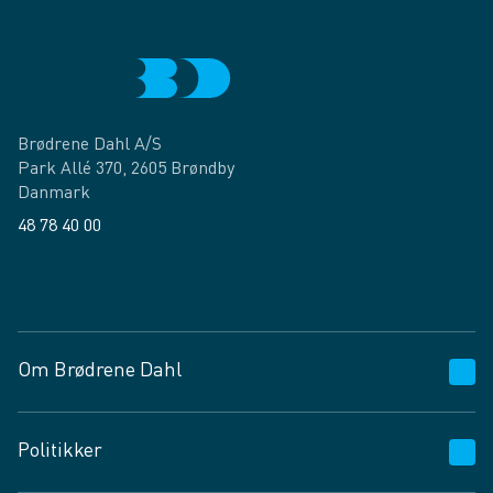
Brødrene Dahl A/S
Park Allé 370, 2605 Brøndby
Danmark
48 78 40 00
Facebook
LinkedIn
Om Brødrene Dahl
Kundeservice
Politikker
Vagttelefon 30 10 89 89