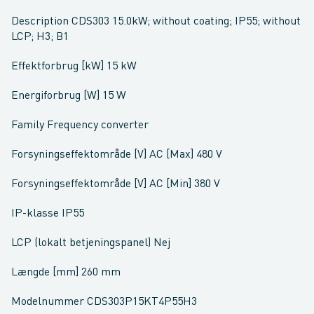
Description CDS303 15.0kW; without coating; IP55; without
LCP; H3; B1
Effektforbrug [kW] 15 kW
Energiforbrug [W] 15 W
Family Frequency converter
Forsyningseffektområde [V] AC [Max] 480 V
Forsyningseffektområde [V] AC [Min] 380 V
IP-klasse IP55
LCP (lokalt betjeningspanel) Nej
Længde [mm] 260 mm
Modelnummer CDS303P15KT4P55H3