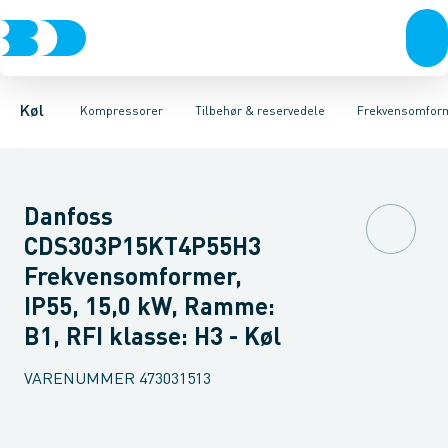
Kompressorer
Scrollkompressorer
Frekvensomformere
Kondenseringsaggregater
Stempelkompressorer
Rotalock ventiler
Spoler
Fordampere
Tilbehør & reserv
Startkondensato
Varmep
Køl
Kompressorer
Tilbehør & reservedele
Frekvensomfor
Danfoss
CDS303P15KT4P55H3
Frekvensomformer,
IP55, 15,0 kW, Ramme:
B1, RFI klasse: H3 - Køl
VARENUMMER
473031513