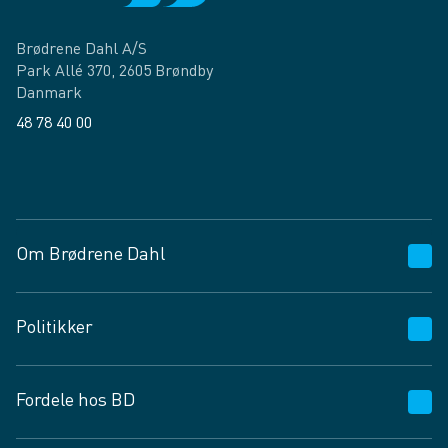
Brødrene Dahl A/S
Park Allé 370, 2605 Brøndby
Danmark
48 78 40 00
Facebook
LinkedIn
Om Brødrene Dahl
Kundeservice
Politikker
Vagttelefon 30 10 89 89
Spørgsmål og svar
Salgs- og leveringsbetingelser
Fordele hos BD
Job og karriere
Privatlivspolitik
Fødevarekontrolrapport
Cookies