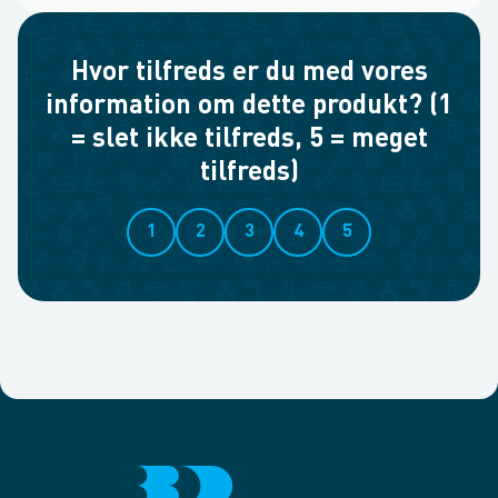
Hvor tilfreds er du med vores
information om dette produkt? (1
= slet ikke tilfreds, 5 = meget
tilfreds)
1
2
3
4
5