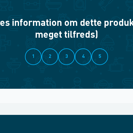
es information om dette produkt? 
meget tilfreds)
1
2
3
4
5