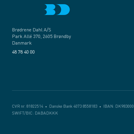
Brødrene Dahl A/S
Park Allé 370, 2605 Brøndby
Danmark
48 78 40 00
Facebook
LinkedIn
CVR nr. 81822514
Danske Bank 4073 8558183
IBAN: DK983000
SWIFT/BIC: DABADKKK