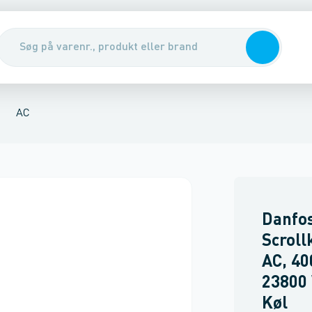
eservedele
rmepumper
Chillere & fancoils
Regulering, styring & ventiler
Luft
AC
Danfo
Scroll
AC, 40
23800 
Køl