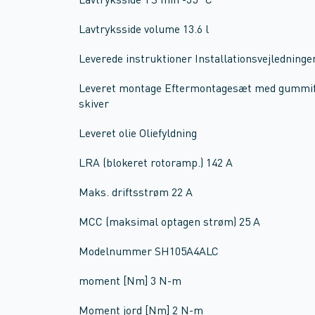
Lavtryksside TS min -35 °C
Lavtryksside volume 13.6 l
Leverede instruktioner Installationsvejledninge
Leveret montage Eftermontagesæt med gummifød
skiver
Leveret olie Oliefyldning
LRA (blokeret rotoramp.) 142 A
Maks. driftsstrøm 22 A
MCC (maksimal optagen strøm) 25 A
Modelnummer SH105A4ALC
moment [Nm] 3 N-m
Moment jord [Nm] 2 N-m