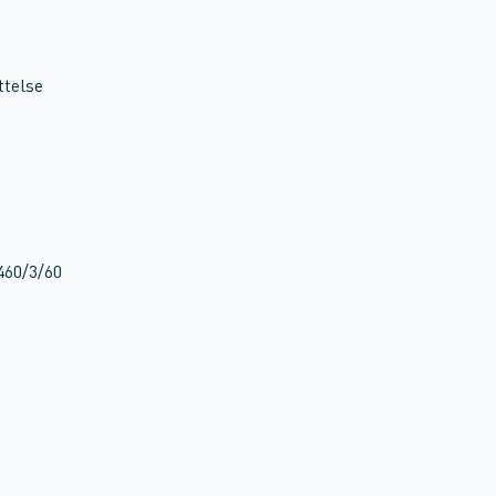
ttelse
460/3/60