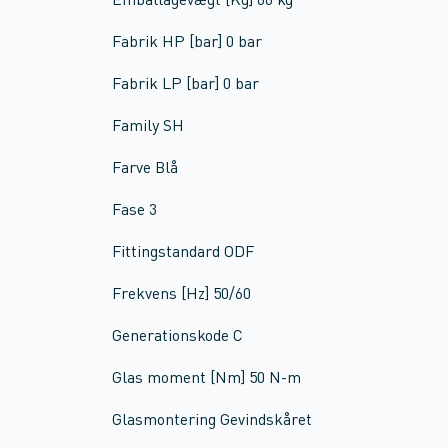
Emballagevægt [Kg] 66 kg
Fabrik HP [bar] 0 bar
Fabrik LP [bar] 0 bar
Family SH
Farve Blå
Fase 3
Fittingstandard ODF
Frekvens [Hz] 50/60
Generationskode C
Glas moment [Nm] 50 N-m
Glasmontering Gevindskåret