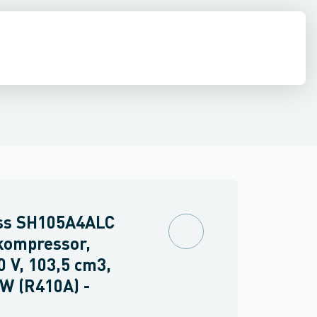
diffusion
El
Køleværktøj
Kølemidler, olier & kølebærere
Rør, fittin
ss SH105A4ALC
kompressor,
0 V, 103,5 cm3,
W (R410A) -