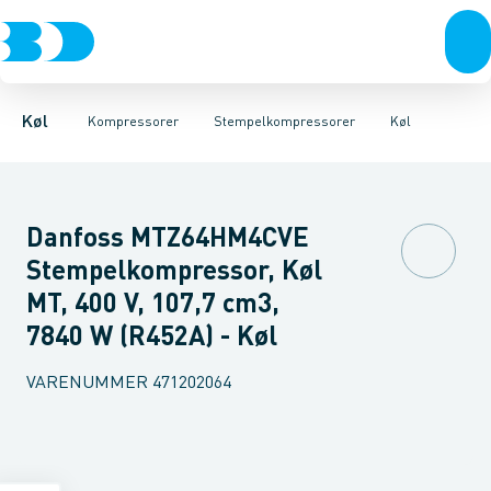
Kompressorer
Scrollkompressorer
Frost
Køl
Kondenseringsaggregater
Stempelkompressorer
Fordampere
Tilbehør & reserv
Varmep
Køl
Kompressorer
Stempelkompressorer
Køl
Danfoss MTZ64HM4CVE
Stempelkompressor, Køl
MT, 400 V, 107,7 cm3,
7840 W (R452A) - Køl
VARENUMMER
471202064