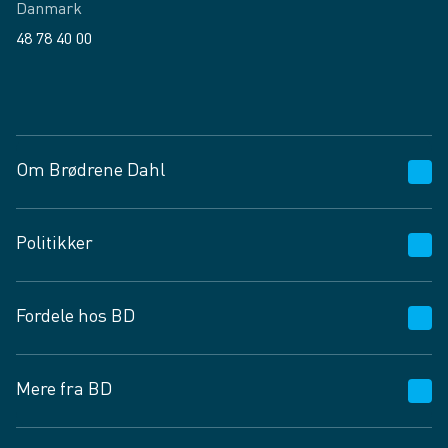
Danmark
48 78 40 00
Facebook
LinkedIn
Om Brødrene Dahl
Kundeservice
Politikker
Vagttelefon 30 10 89 89
Spørgsmål og svar
Salgs- og leveringsbetingelser
Fordele hos BD
Job og karriere
Privatlivspolitik
Fødevarekontrolrapport
Cookies
24/7
Mere fra BD
Vilkår og betingelser
BD app
BD.dk services
Mit BD