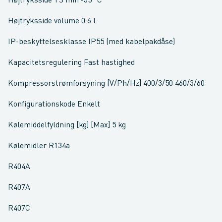
Højtryksside TS min -35 °C
Højtryksside volume 0.6 l
IP-beskyttelsesklasse IP55 (med kabelpakdåse)
Kapacitetsregulering Fast hastighed
Kompressorstrømforsyning [V/Ph/Hz] 400/3/50 460/3/60
Konfigurationskode Enkelt
Kølemiddelfyldning [kg] [Max] 5 kg
Kølemidler R134a
R404A
R407A
R407C