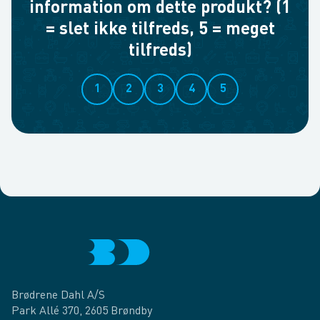
information om dette produkt? (1
= slet ikke tilfreds, 5 = meget
tilfreds)
1
2
3
4
5
Brødrene Dahl A/S
Park Allé 370, 2605 Brøndby