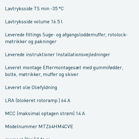
Lavtryksside TS min -35 °C
Lavtryksside volume 16.5 l
Leverede fittings Suge- og afgangsloddemuffer, rotolock-
møtrikker og pakninger
Leverede instruktioner Installationsvejledninger
Leveret montage Eftermontagesæt med gummifødder,
bolte, møtrikker, muffer og skiver
Leveret olie Oliefyldning
LRA (blokeret rotoramp.) 64 A
MCC (maksimal optagen strøm) 14 A
Modelnummer MTZ64HM4CVE