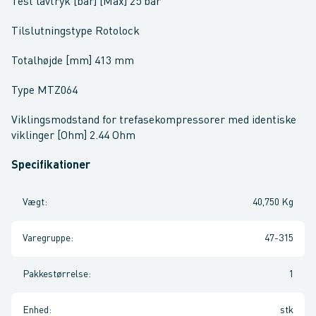
Test lavtryk [bar] [Max] 25 bar
Tilslutningstype Rotolock
Totalhøjde [mm] 413 mm
Type MTZ064
Viklingsmodstand for trefasekompressorer med identiske
viklinger [Ohm] 2.44 Ohm
Specifikationer
Vægt
:
40,750 Kg
Varegruppe
:
47-315
Pakkestørrelse
:
1
Enhed
:
stk