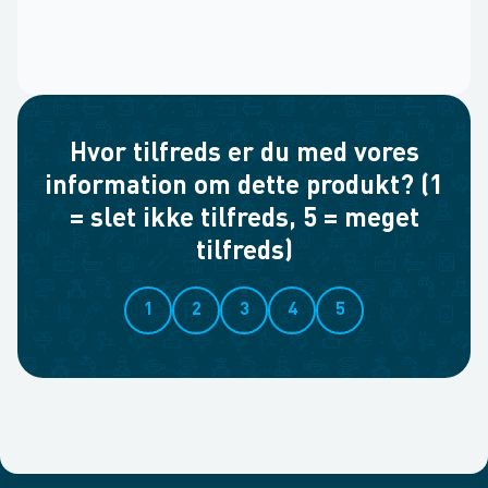
Hvor tilfreds er du med vores
information om dette produkt? (1
= slet ikke tilfreds, 5 = meget
tilfreds)
1
2
3
4
5