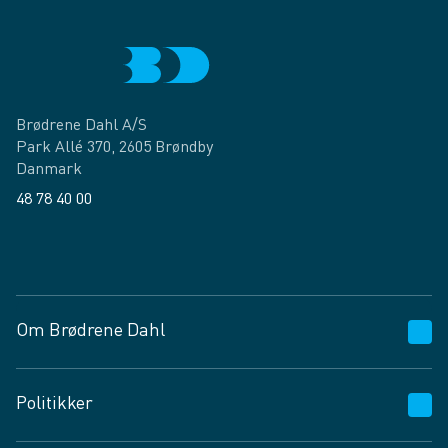
Brødrene Dahl A/S
Park Allé 370, 2605 Brøndby
Danmark
48 78 40 00
Facebook
LinkedIn
Om Brødrene Dahl
Kundeservice
Politikker
Vagttelefon 30 10 89 89
Spørgsmål og svar