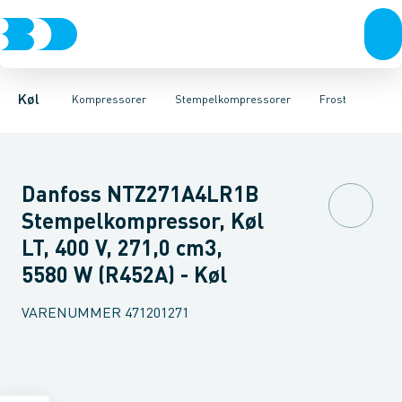
Kompressorer
Scrollkompressorer
Frost
Køl
Kondenseringsaggregater
Stempelkompressorer
Fordampere
Tilbehør & reserv
Varmep
Køl
Kompressorer
Stempelkompressorer
Frost
Danfoss NTZ271A4LR1B
Stempelkompressor, Køl
LT, 400 V, 271,0 cm3,
5580 W (R452A) - Køl
VARENUMMER
471201271