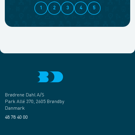
1
2
3
4
5
Brødrene Dahl A/S
Park Allé 370, 2605 Brøndby
Danmark
48 78 40 00