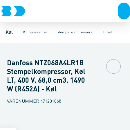
Kompressorer
Scrollkompressorer
Frost
Køl
Kondenseringsaggregater
Stempelkompressorer
Fordampere
Tilbehør & reserv
Varmep
Køl
Kompressorer
Stempelkompressorer
Frost
Danfoss NTZ068A4LR1B
Stempelkompressor, Køl
LT, 400 V, 68,0 cm3, 1490
W (R452A) - Køl
VARENUMMER
471201068