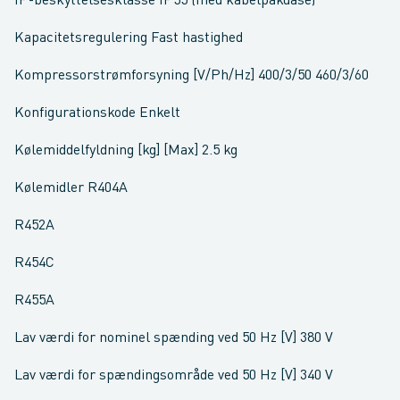
IP-beskyttelsesklasse IP55 (med kabelpakdåse)
Kapacitetsregulering Fast hastighed
Kompressorstrømforsyning [V/Ph/Hz] 400/3/50 460/3/60
Konfigurationskode Enkelt
Kølemiddelfyldning [kg] [Max] 2.5 kg
Kølemidler R404A
R452A
R454C
R455A
Lav værdi for nominel spænding ved 50 Hz [V] 380 V
Lav værdi for spændingsområde ved 50 Hz [V] 340 V