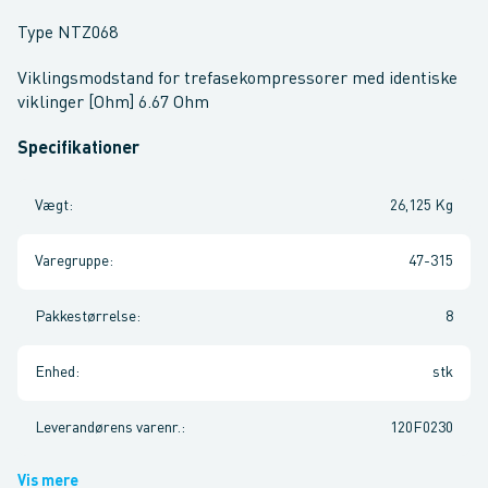
Type NTZ068
Viklingsmodstand for trefasekompressorer med identiske
viklinger [Ohm] 6.67 Ohm
Specifikationer
Vægt
:
26,125 Kg
Varegruppe
:
47-315
Pakkestørrelse
:
8
Enhed
:
stk
Leverandørens varenr.
:
120F0230
Vis mere