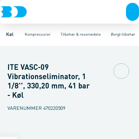
Kompressorer
Scrollkompressorer
Frekvensomformere
Kondenseringsaggregater
Stempelkompressorer
Rotalock ventiler
Spoler
Fordampere
Tilbehør & reserv
Startkondensato
Varmep
Køl
Kompressorer
Tilbehør & reservedele
Øvrigt tilbehør
ITE VASC-09
Vibrationseliminator, 1
1/8'', 330,20 mm, 41 bar
- Køl
VARENUMMER
470220509