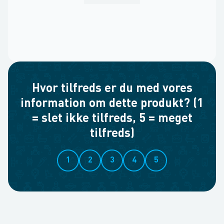
Hvor tilfreds er du med vores
information om dette produkt? (1
= slet ikke tilfreds, 5 = meget
tilfreds)
1
2
3
4
5