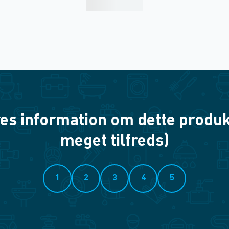
es information om dette produkt? 
meget tilfreds)
1
2
3
4
5