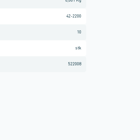
0,001 Kg
42-2200
10
stk
522008