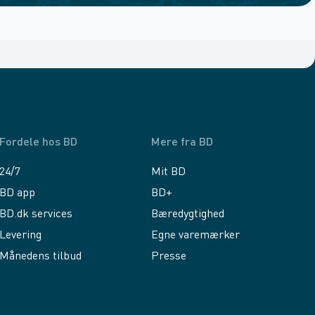
Fordele hos BD
Mere fra BD
24/7
Mit BD
BD app
BD+
BD.dk services
Bæredygtighed
Levering
Egne varemærker
Månedens tilbud
Presse