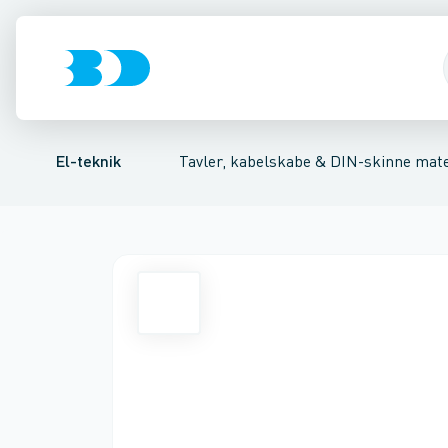
Afbrydere, stikkontakter & lampeudtag
Tavler, kapsling og rackskabe
Kombiafbryder
Fejlstrømsmodul
Fordelings-/byggepladstav
Neozed D0 sikringsele
Forgreningsmate
El-teknik
Tavler, kabelskabe & DIN-skinne mate