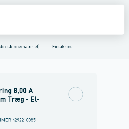
nnemateriel)
inne materiel
r med hjælpekontakt
Fordelingstavler
Føringsveje, kanaler & befæstelse
Automatsikring
kW/h målere/tællere
Automatsikring med hjælp
Industri & autom
Udstyr for dis
din-skinnemateriel)
Finsikring
ring 8,00 A
m Træg - El-
MMER
4292210085