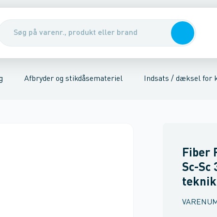
er
riel
Udendørs stikkontakter
Kabler, rør & jording/udligning
Stikkontakter
Tavler, kabelskabe & DIN-sk
Trykknap
Afdækningsr
g
Afbryder og stikdåsemateriel
Indsats / dæksel for
Fiber 
Sc-Sc 
teknik
VARENU