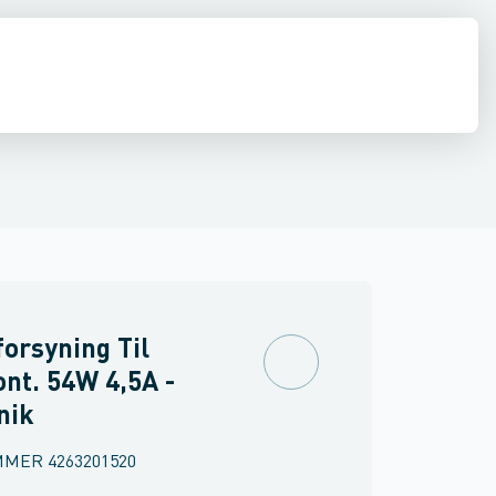
inne materiel
torer og relæer
Føringsveje, kanaler & befæstelse
Sensorer
Strømforsyninger
Relæer
Industri & autom
PLC systeme
orsyning Til
nt. 54W 4,5A -
nik
MMER
4263201520