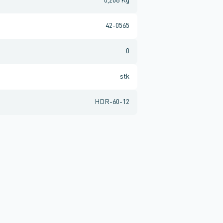
0,206 Kg
42-0565
0
stk
HDR-60-12