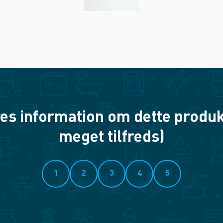
es information om dette produkt? 
meget tilfreds)
1
2
3
4
5