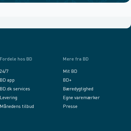
Fordele hos BD
Mere fra BD
24/7
Mit BD
BD app
BD+
BD.dk services
Bæredygtighed
Levering
Egne varemærker
Månedens tilbud
Presse