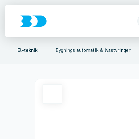
Afbrydere, stikkontakter & lampeudtag
Lysstyring
Forkobling
Lysstyringskomponent
LED-styring
Forgreningsmate
Glimtænd
El-teknik
Bygnings automatik & lysstyringer