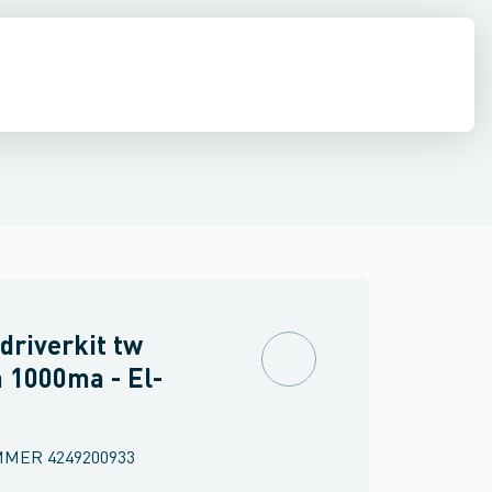
inne materiel
Føringsveje, kanaler & befæstelse
Industri & autom
driverkit tw
 1000ma - El-
MMER
4249200933