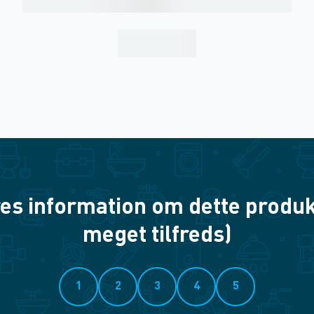
es information om dette produkt? 
meget tilfreds)
1
2
3
4
5