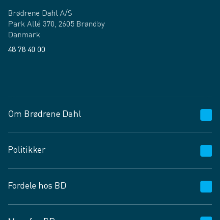
Brødrene Dahl A/S
Park Allé 370, 2605 Brøndby
Danmark
48 78 40 00
Facebook
LinkedIn
Om Brødrene Dahl
Kundeservice
Politikker
Vagttelefon 30 10 89 89
Spørgsmål og svar
Salgs- og leveringsbetingelser
Fordele hos BD
Job og karriere
Privatlivspolitik
Fødevarekontrolrapport
Cookies
24/7