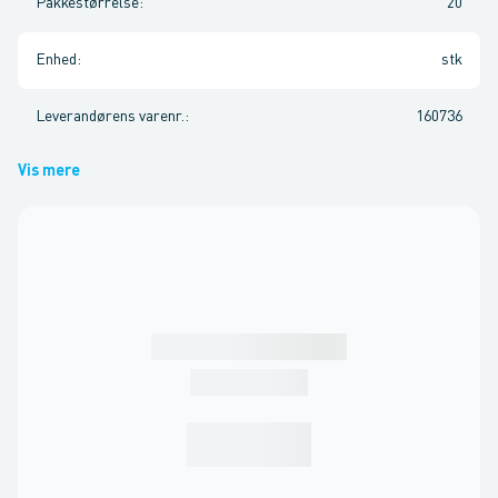
Pakkestørrelse
:
20
Enhed
:
stk
Leverandørens varenr.
:
160736
Vis mere