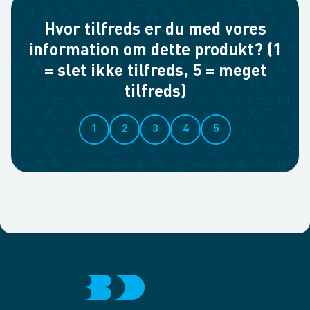
Hvor tilfreds er du med vores
information om dette produkt? (1
= slet ikke tilfreds, 5 = meget
tilfreds)
1
2
3
4
5