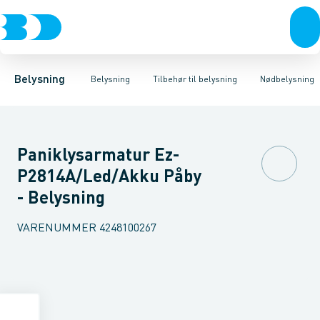
Belysning
Lyskilder
Skinnesystemer
Belysningsarmaturer
Bæreskinne for lysrørssystemer
Lysstyring
Tilbehør til belysni
Mekanisk ti
Belysning
Belysning
Tilbehør til belysning
Nødbelysning
Paniklysarmatur Ez-
P2814A/Led/Akku Påby
- Belysning
VARENUMMER
4248100267