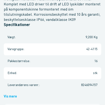
Komplet med LED driver til drift af LED lyskilder monteret
på komponentskinne formonteret med 6m
tilslutningskabel. Korrosionsbeskyttet med 10 års garanti,
beskyttelsesklasse IP66, vandalklasse IK09
Specifikationer
Vægt
:
9,200 Kg
Varegruppe
:
42-4115
Pakkestørrelse
:
16
Enhed
:
stk
Leverandørens varenr.
:
8246094157
Vis mere