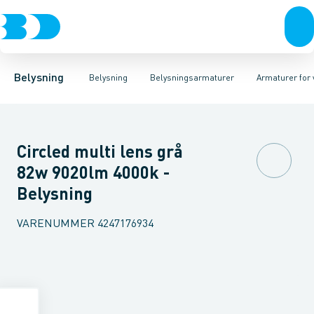
Belysning
Lyskilder
Pendler
Industriarmatur og halbelysning
Belysningsarmaturer
Lysstyring
Armaturer for vej og
Tilbehør til belysni
Belysning
Belysning
Belysningsarmaturer
Armaturer for 
Circled multi lens grå
82w 9020lm 4000k -
Belysning
VARENUMMER
4247176934