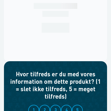
Hvor tilfreds er du med vores
information om dette produkt? (1
= slet ikke tilfreds, 5 = meget
tilfreds)
1
2
3
4
5