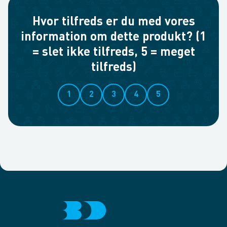
Hvor tilfreds er du med vores
information om dette produkt? (1
= slet ikke tilfreds, 5 = meget
tilfreds)
1
2
3
4
5