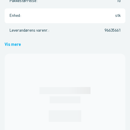
Pakkestørrelse
:
10
Enhed
:
stk
Leverandørens varenr.
:
96635661
Vis mere