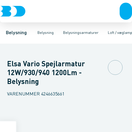
Belysning
Lyskilder
Pendler
Industriarmatur og halbelysning
Belysningsarmaturer
Lysstyring
Armaturer for vej og
Tilbehør til belysni
Belysning
Belysning
Belysningsarmaturer
Loft / væglam
Elsa Vario Spejlarmatur
12W/930/940 1200Lm -
Belysning
VARENUMMER
4246635661