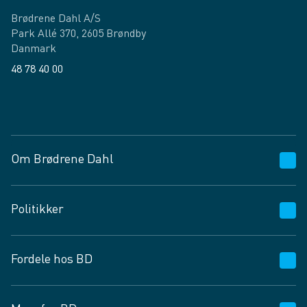
Brødrene Dahl A/S
Park Allé 370, 2605 Brøndby
Danmark
48 78 40 00
Facebook
LinkedIn
Om Brødrene Dahl
Kundeservice
Politikker
Vagttelefon 30 10 89 89
Spørgsmål og svar
Salgs- og leveringsbetingelser
Fordele hos BD
Job og karriere
Privatlivspolitik
Fødevarekontrolrapport
Cookies
24/7