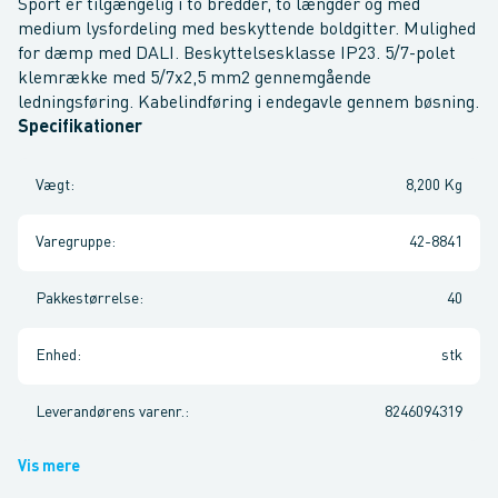
Sport er tilgængelig i to bredder, to længder og med
medium lysfordeling med beskyttende boldgitter. Mulighed
for dæmp med DALI. Beskyttelsesklasse IP23. 5/7-polet
klemrække med 5/7x2,5 mm2 gennemgående
ledningsføring. Kabelindføring i endegavle gennem bøsning.
Specifikationer
Vægt
:
8,200 Kg
Varegruppe
:
42-8841
Pakkestørrelse
:
40
Enhed
:
stk
Leverandørens varenr.
:
8246094319
Vis mere