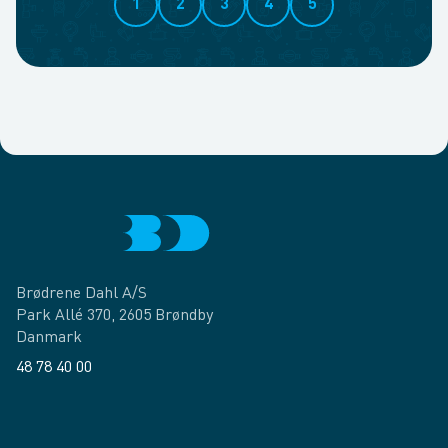
1
2
3
4
5
Brødrene Dahl A/S
Park Allé 370, 2605 Brøndby
Danmark
48 78 40 00
Facebook
LinkedIn