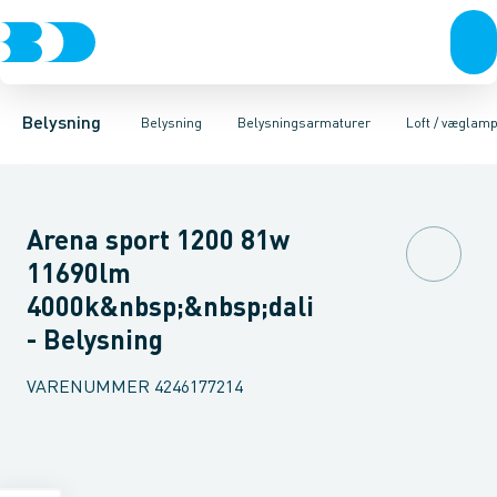
Belysning
Lyskilder
Pendler
Industriarmatur og halbelysning
Belysningsarmaturer
Lysstyring
Armaturer for vej og
Tilbehør til belysni
Belysning
Belysning
Belysningsarmaturer
Loft / væglam
Arena sport 1200 81w
11690lm
4000k&nbsp;&nbsp;dali
- Belysning
VARENUMMER
4246177214