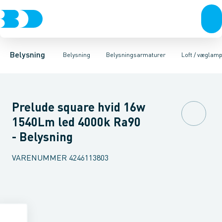
Belysning
Lyskilder
Pendler
Industriarmatur og halbelysning
Belysningsarmaturer
Lysstyring
Armaturer for vej og
Tilbehør til belysni
Belysning
Belysning
Belysningsarmaturer
Loft / væglam
Prelude square hvid 16w
1540Lm led 4000k Ra90
- Belysning
VARENUMMER
4246113803