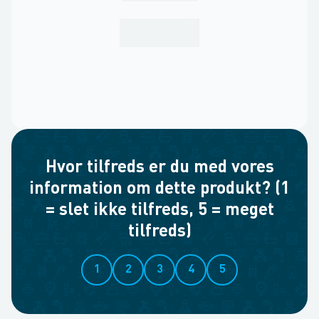
Hvor tilfreds er du med vores
information om dette produkt? (1
= slet ikke tilfreds, 5 = meget
tilfreds)
1
2
3
4
5