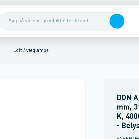
ej og gade
lysning
Nedgravningsarmatur
Grundarmatur
LED bånd
Loft /
Loft / væglampe
DON A
mm, 3
K, 40
- Bely