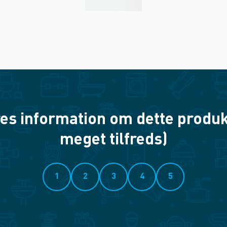
es information om dette produkt? 
meget tilfreds)
1
2
3
4
5