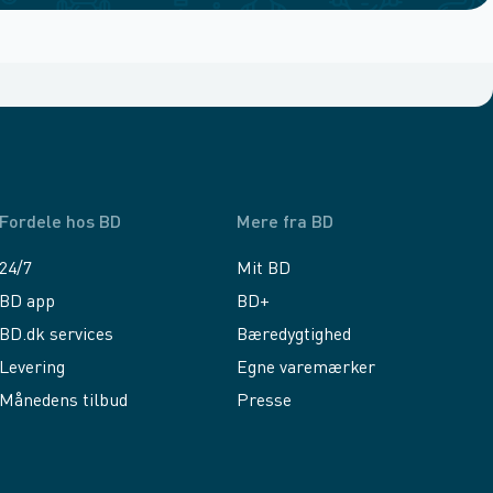
Fordele hos BD
Mere fra BD
24/7
Mit BD
BD app
BD+
BD.dk services
Bæredygtighed
Levering
Egne varemærker
Månedens tilbud
Presse