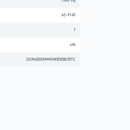
1,800 Kg
42-9145
1
stk
DON4000MMIXWBB80/BTC