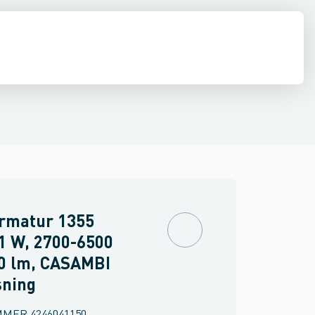
 væglampe
Spot / Projektør
Belysningspullert
Gulv- og bordlampe
P
rmatur 1355
1 W, 2700-6500
00 lm, CASAMBI
sning