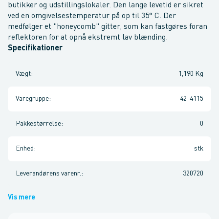
butikker og udstillingslokaler. Den lange levetid er sikret
ved en omgivelsestemperatur på op til 35° C. Der
medfølger et "honeycomb" gitter, som kan fastgøres foran
reflektoren for at opnå ekstremt lav blænding.
Specifikationer
Vægt
:
1,190 Kg
Varegruppe
:
42-4115
Pakkestørrelse
:
0
Enhed
:
stk
Leverandørens varenr.
:
320720
Vis mere