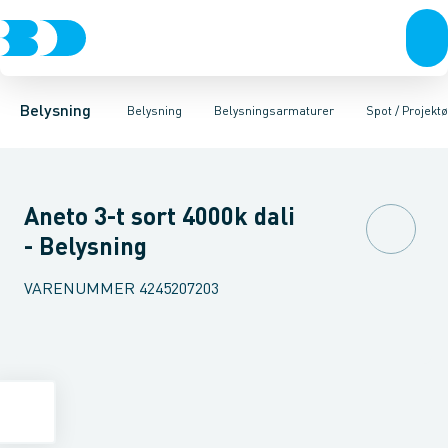
Belysning
Lyskilder
Pendler
Industriarmatur og halbelysning
Belysningsarmaturer
Lysstyring
Armaturer for vej og
Tilbehør til belysni
Belysning
Belysning
Belysningsarmaturer
Spot / Projektø
Aneto 3-t sort 4000k dali
- Belysning
VARENUMMER
4245207203