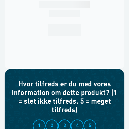
Hvor tilfreds er du med vores
information om dette produkt? (1
= slet ikke tilfreds, 5 = meget
tilfreds)
1
2
3
4
5