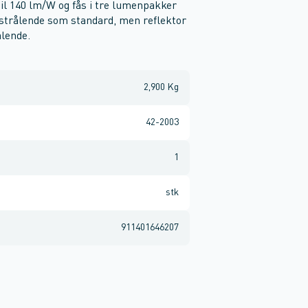
p til 140 lm/W og fås i tre lumenpakker
dstrålende som standard, men reflektor
ålende.
2,900 Kg
42-2003
1
stk
911401646207