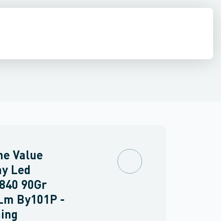
 væglampe
Spot / Projektør
Belysningspullert
Gulv- og bordlampe
P
ne Value
ay Led
840 90Gr
Lm By101P -
ing