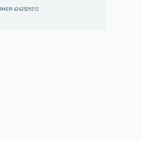
MMER
4242529212