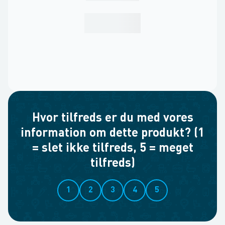
Hvor tilfreds er du med vores
information om dette produkt? (1
= slet ikke tilfreds, 5 = meget
tilfreds)
1
2
3
4
5