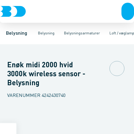
Belysning
Lyskilder
Pendler
Industriarmatur og halbelysning
Belysningsarmaturer
Lysstyring
Armaturer for vej og
Tilbehør til belysni
Belysning
Belysning
Belysningsarmaturer
Loft / væglam
Enøk midi 2000 hvid
3000k wireless sensor -
Belysning
VARENUMMER
4242430740