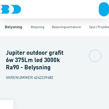
Belysning
Lyskilder
Pendler
Industriarmatur og halbelysning
Belysningsarmaturer
Lysstyring
Armaturer for vej og
Tilbehør til belysni
Belysning
Belysning
Belysningsarmaturer
Spot / Projektø
Jupiter outdoor grafit
6w 375Lm led 3000k
Ra90 - Belysning
VARENUMMER
4242239482