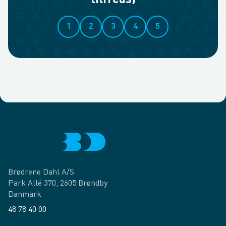
tilfreds)
1
2
3
4
5
Brødrene Dahl A/S
Park Allé 370, 2605 Brøndby
Danmark
48 78 40 00