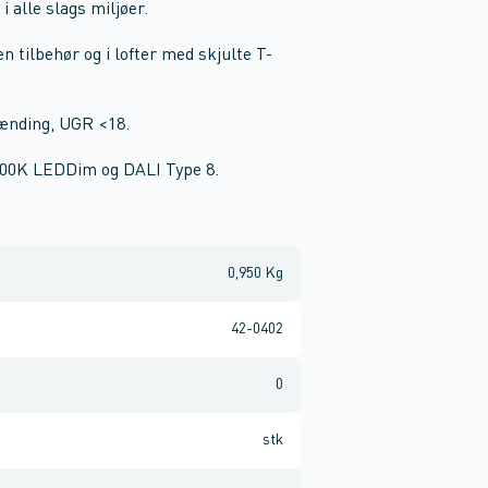
i alle slags miljøer.
 tilbehør og i lofter med skjulte T-
lænding, UGR
<18.
6500K LEDDim og DALI Type 8.
0,950 Kg
42-0402
0
stk