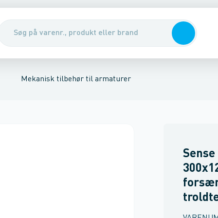
lysning
sk tilbehør til armaturer
Tilbehør til LED Bånd
Lysteknisk tilbeh
Mekanisk tilbehør til armaturer
Sense 
300x1
forsæ
troldt