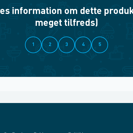
es information om dette produkt? 
meget tilfreds)
1
2
3
4
5