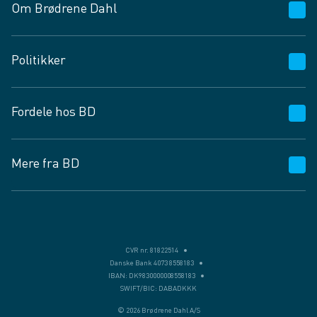
Om Brødrene Dahl
Kundeservice
Politikker
Vagttelefon 30 10 89 89
Spørgsmål og svar
Salgs- og leveringsbetingelser
Fordele hos BD
Job og karriere
Privatlivspolitik
Fødevarekontrolrapport
Cookies
24/7
Mere fra BD
Vilkår og betingelser
BD app
BD.dk services
Mit BD
Levering
BD+
Månedens tilbud
Bæredygtighed
CVR nr. 81822514
Danske Bank 4073 8558183
Egne varemærker
IBAN: DK9830000008558183
SWIFT/BIC: DABADKKK
Presse
© 2026 Brødrene Dahl A/S