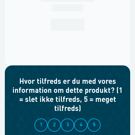
Hvor tilfreds er du med vores
information om dette produkt? (1
= slet ikke tilfreds, 5 = meget
tilfreds)
1
2
3
4
5