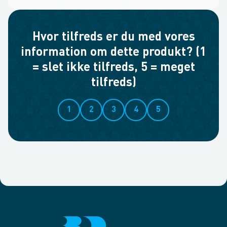
Hvor tilfreds er du med vores
information om dette produkt? (1
= slet ikke tilfreds, 5 = meget
tilfreds)
1
2
3
4
5