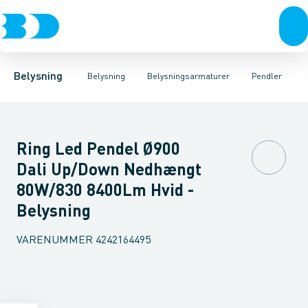
Belysning
Lyskilder
Pendler
Industriarmatur og halbelysning
Belysningsarmaturer
Lysstyring
Armaturer for vej og
Tilbehør til belysni
Belysning
Belysning
Belysningsarmaturer
Pendler
Ring Led Pendel Ø900
Dali Up/Down Nedhængt
80W/830 8400Lm Hvid -
Belysning
VARENUMMER
4242164495