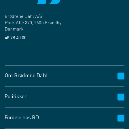
Brødrene Dahl A/S
Park Allé 370, 2605 Brøndby
Danmark
48 78 40 00
Facebook
LinkedIn
Om Brødrene Dahl
Kundeservice
Politikker
Vagttelefon 30 10 89 89
Spørgsmål og svar
Salgs- og leveringsbetingelser
Fordele hos BD
Job og karriere
Privatlivspolitik
Fødevarekontrolrapport