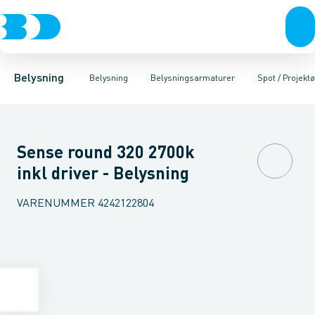
Belysning
Lyskilder
Pendler
Industriarmatur og halbelysning
Belysningsarmaturer
Lysstyring
Armaturer for vej og
Tilbehør til belysni
Belysning
Belysning
Belysningsarmaturer
Spot / Projektø
Sense round 320 2700k
inkl driver - Belysning
VARENUMMER
4242122804