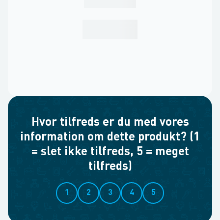
Hvor tilfreds er du med vores
information om dette produkt? (1
= slet ikke tilfreds, 5 = meget
tilfreds)
1
2
3
4
5