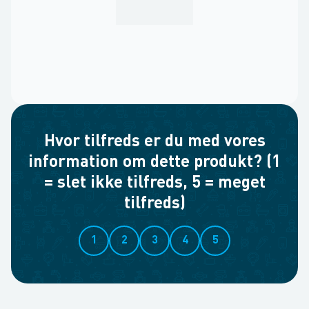
Hvor tilfreds er du med vores
information om dette produkt? (1
= slet ikke tilfreds, 5 = meget
tilfreds)
1
2
3
4
5