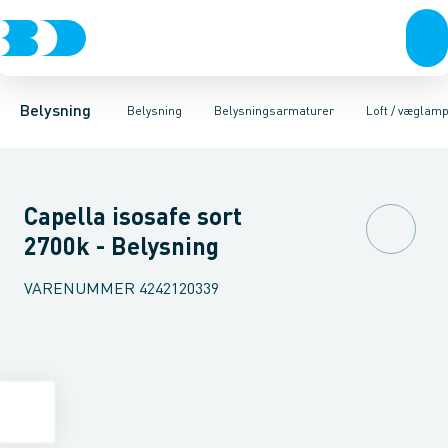
Belysning
Lyskilder
Pendler
Industriarmatur og halbelysning
Belysningsarmaturer
Lysstyring
Armaturer for vej og
Tilbehør til belysni
Belysning
Belysning
Belysningsarmaturer
Loft / væglam
Capella isosafe sort
2700k - Belysning
VARENUMMER
4242120339