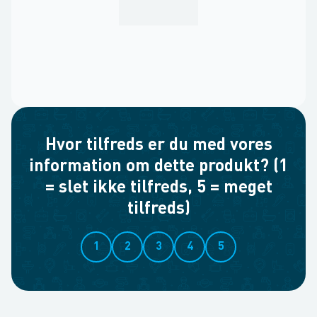
Hvor tilfreds er du med vores
information om dette produkt? (1
= slet ikke tilfreds, 5 = meget
tilfreds)
1
2
3
4
5