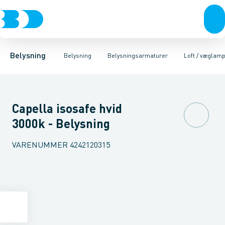
Belysning
Lyskilder
Pendler
Industriarmatur og halbelysning
Belysningsarmaturer
Lysstyring
Armaturer for vej og
Tilbehør til belysni
Belysning
Belysning
Belysningsarmaturer
Loft / væglam
Capella isosafe hvid
3000k - Belysning
VARENUMMER
4242120315