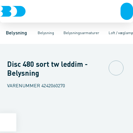
Belysning
Lyskilder
Pendler
Industriarmatur og halbelysning
Belysningsarmaturer
Lysstyring
Armaturer for vej og
Tilbehør til belysni
Belysning
Belysning
Belysningsarmaturer
Loft / væglam
Disc 480 sort tw leddim -
Belysning
VARENUMMER
4242060270