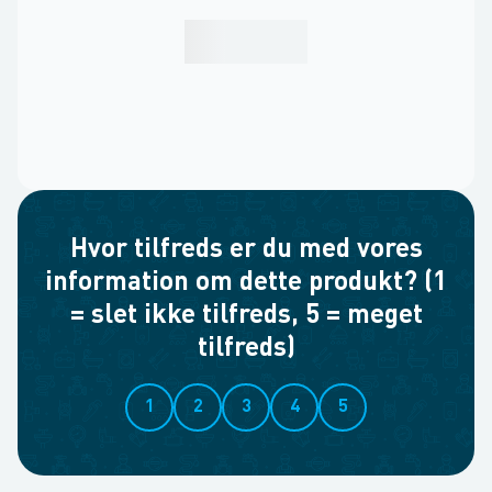
Hvor tilfreds er du med vores
information om dette produkt? (1
= slet ikke tilfreds, 5 = meget
tilfreds)
1
2
3
4
5