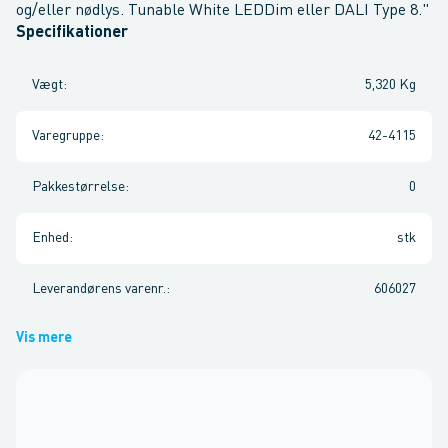
og/eller nødlys. Tunable White LEDDim eller DALI Type 8."
Specifikationer
Vægt
:
5,320 Kg
Varegruppe
:
42-4115
Pakkestørrelse
:
0
Enhed
:
stk
Leverandørens varenr.
:
606027
Vis mere