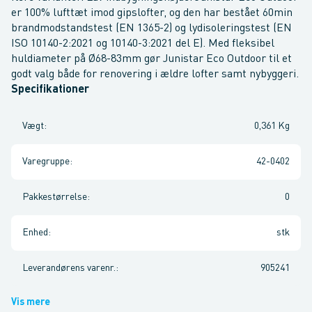
er 100% lufttæt imod gipslofter, og den har bestået 60min
brandmodstandstest (EN 1365-2) og lydisoleringstest (EN
ISO 10140-2:2021 og 10140-3:2021 del E). Med fleksibel
huldiameter på Ø68-83mm gør Junistar Eco Outdoor til et
godt valg både for renovering i ældre lofter samt nybyggeri.
Specifikationer
Vægt
:
0,361 Kg
Varegruppe
:
42-0402
Pakkestørrelse
:
0
Enhed
:
stk
Leverandørens varenr.
:
905241
Vis mere