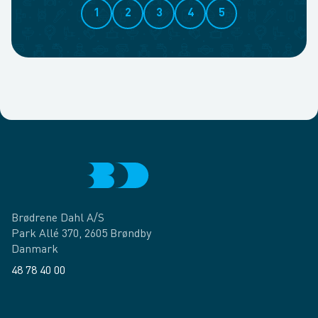
1
2
3
4
5
Brødrene Dahl A/S
Park Allé 370, 2605 Brøndby
Danmark
48 78 40 00