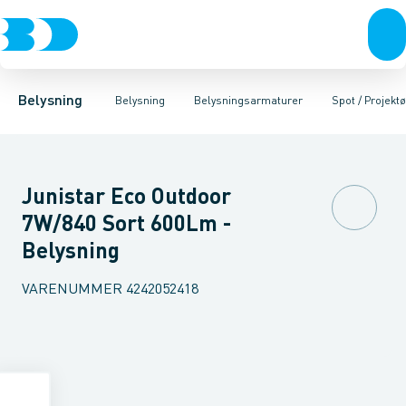
Belysning
Lyskilder
Pendler
Industriarmatur og halbelysning
Belysningsarmaturer
Lysstyring
Armaturer for vej og
Tilbehør til belysni
Belysning
Belysning
Belysningsarmaturer
Spot / Projektø
Junistar Eco Outdoor
7W/840 Sort 600Lm -
Belysning
VARENUMMER
4242052418