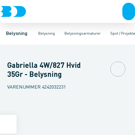
Belysning
Lyskilder
Pendler
Industriarmatur og halbelysning
Belysningsarmaturer
Lysstyring
Armaturer for vej og
Tilbehør til belysni
Belysning
Belysning
Belysningsarmaturer
Spot / Projektø
Gabriella 4W/827 Hvid
35Gr - Belysning
VARENUMMER
4242032231