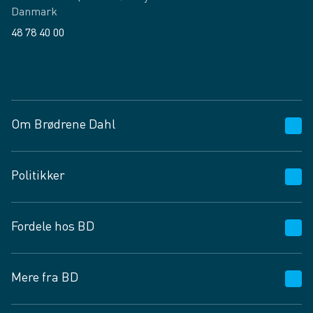
Danmark
48 78 40 00
Facebook
LinkedIn
Om Brødrene Dahl
Kundeservice
Politikker
Vagttelefon 30 10 89 89
Spørgsmål og svar
Salgs- og leveringsbetingelser
Fordele hos BD
Job og karriere
Privatlivspolitik
Fødevarekontrolrapport
Cookies
24/7
Mere fra BD
Vilkår og betingelser
BD app
BD.dk services
Mit BD