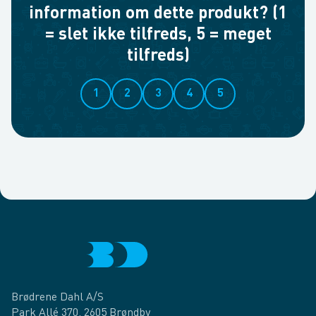
information om dette produkt? (1
= slet ikke tilfreds, 5 = meget
tilfreds)
1
2
3
4
5
Brødrene Dahl A/S
Park Allé 370, 2605 Brøndby